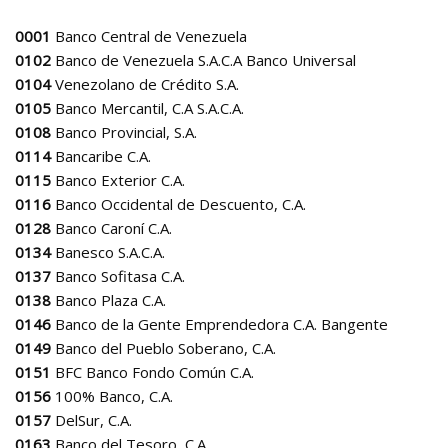
0001
Banco Central de Venezuela
0102
Banco de Venezuela S.A.C.A Banco Universal
0104
Venezolano de Crédito S.A.
0105
Banco Mercantil, C.A S.A.C.A.
0108
Banco Provincial, S.A.
0114
Bancaribe C.A.
0115
Banco Exterior C.A.
0116
Banco Occidental de Descuento, C.A.
0128
Banco Caroní C.A.
0134
Banesco S.A.C.A.
0137
Banco Sofitasa C.A.
0138
Banco Plaza C.A.
0146
Banco de la Gente Emprendedora C.A. Bangente
0149
Banco del Pueblo Soberano, C.A.
0151
BFC Banco Fondo Común C.A.
0156
100% Banco, C.A.
0157
DelSur, C.A.
0163
Banco del Tesoro, C.A.