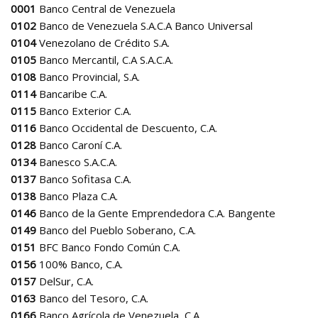
0001
Banco Central de Venezuela
0102
Banco de Venezuela S.A.C.A Banco Universal
0104
Venezolano de Crédito S.A.
0105
Banco Mercantil, C.A S.A.C.A.
0108
Banco Provincial, S.A.
0114
Bancaribe C.A.
0115
Banco Exterior C.A.
0116
Banco Occidental de Descuento, C.A.
0128
Banco Caroní C.A.
0134
Banesco S.A.C.A.
0137
Banco Sofitasa C.A.
0138
Banco Plaza C.A.
0146
Banco de la Gente Emprendedora C.A. Bangente
0149
Banco del Pueblo Soberano, C.A.
0151
BFC Banco Fondo Común C.A.
0156
100% Banco, C.A.
0157
DelSur, C.A.
0163
Banco del Tesoro, C.A.
0166
Banco Agrícola de Venezuela, C.A