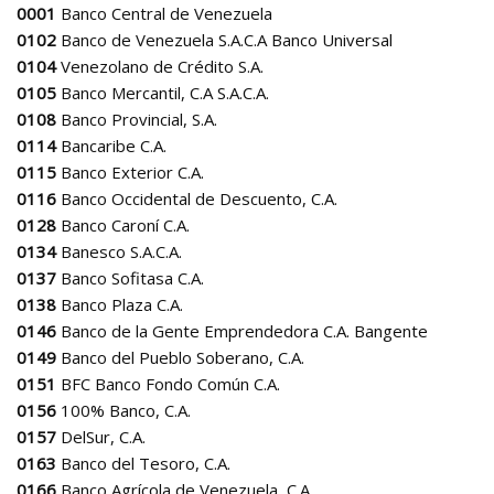
0001
Banco Central de Venezuela
0102
Banco de Venezuela S.A.C.A Banco Universal
0104
Venezolano de Crédito S.A.
0105
Banco Mercantil, C.A S.A.C.A.
0108
Banco Provincial, S.A.
0114
Bancaribe C.A.
0115
Banco Exterior C.A.
0116
Banco Occidental de Descuento, C.A.
0128
Banco Caroní C.A.
0134
Banesco S.A.C.A.
0137
Banco Sofitasa C.A.
0138
Banco Plaza C.A.
0146
Banco de la Gente Emprendedora C.A. Bangente
0149
Banco del Pueblo Soberano, C.A.
0151
BFC Banco Fondo Común C.A.
0156
100% Banco, C.A.
0157
DelSur, C.A.
0163
Banco del Tesoro, C.A.
0166
Banco Agrícola de Venezuela, C.A