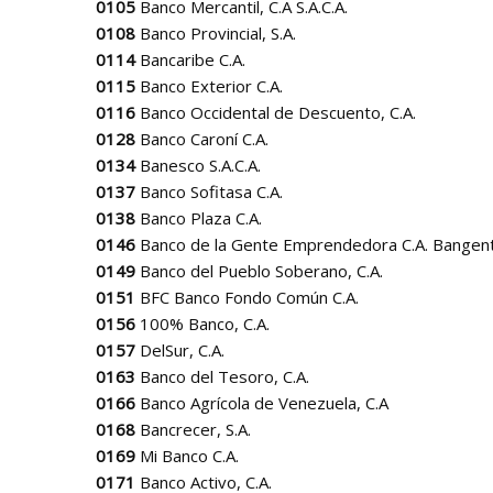
0105
Banco Mercantil, C.A S.A.C.A.
0108
Banco Provincial, S.A.
0114
Bancaribe C.A.
0115
Banco Exterior C.A.
0116
Banco Occidental de Descuento, C.A.
0128
Banco Caroní C.A.
0134
Banesco S.A.C.A.
0137
Banco Sofitasa C.A.
0138
Banco Plaza C.A.
0146
Banco de la Gente Emprendedora C.A. Bangen
0149
Banco del Pueblo Soberano, C.A.
0151
BFC Banco Fondo Común C.A.
0156
100% Banco, C.A.
0157
DelSur, C.A.
0163
Banco del Tesoro, C.A.
0166
Banco Agrícola de Venezuela, C.A
0168
Bancrecer, S.A.
0169
Mi Banco C.A.
0171
Banco Activo, C.A.