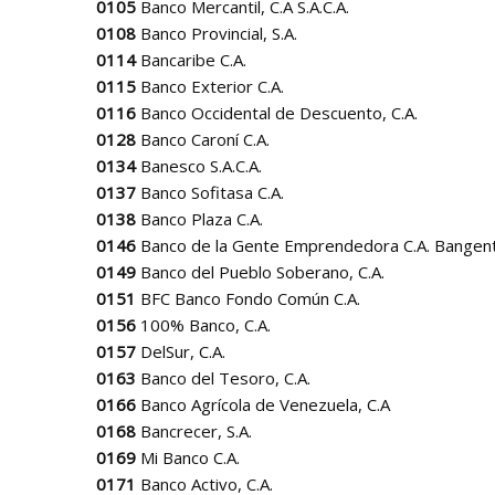
0105
Banco Mercantil, C.A S.A.C.A.
0108
Banco Provincial, S.A.
0114
Bancaribe C.A.
0115
Banco Exterior C.A.
0116
Banco Occidental de Descuento, C.A.
0128
Banco Caroní C.A.
0134
Banesco S.A.C.A.
0137
Banco Sofitasa C.A.
0138
Banco Plaza C.A.
0146
Banco de la Gente Emprendedora C.A. Bangen
0149
Banco del Pueblo Soberano, C.A.
0151
BFC Banco Fondo Común C.A.
0156
100% Banco, C.A.
0157
DelSur, C.A.
0163
Banco del Tesoro, C.A.
0166
Banco Agrícola de Venezuela, C.A
0168
Bancrecer, S.A.
0169
Mi Banco C.A.
0171
Banco Activo, C.A.