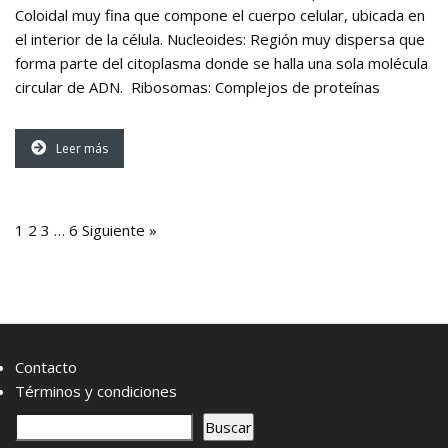
Coloidal muy fina que compone el cuerpo celular, ubicada en
el interior de la célula. Nucleoides: Región muy dispersa que
forma parte del citoplasma donde se halla una sola molécula
circular de ADN. Ribosomas: Complejos de proteínas
Leer más
1
2
3
…
6
Siguiente »
Contacto
Términos y condiciones
B
Buscar