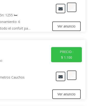
ón: 1255 🛏️
ionamiento: 6
Ver anuncio
todo el confort para
eas sociales con sus
on espacios
PRECIO :
$ 1.100
ti
ómetros Cauchos
Ver anuncio