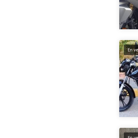
En v
En v