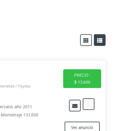
PRECIO :
$ 13.600
mionetas
/
Toyota
versario año 2011
C kilometraje 131.000
Ver anuncio