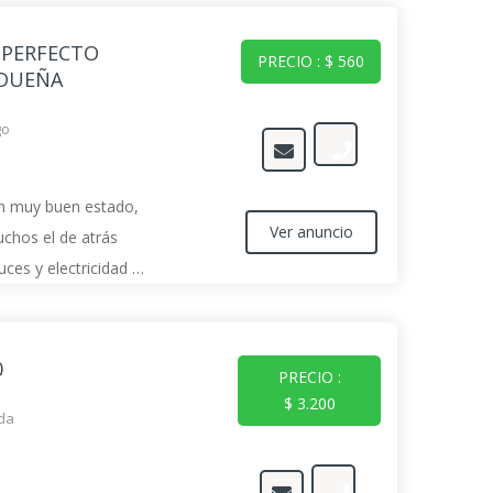
 PERFECTO
PRECIO : $ 560
 DUEÑA
go
n muy buen estado,
Ver anuncio
chos el de atrás
ces y electricidad al
0
PRECIO :
$ 3.200
da