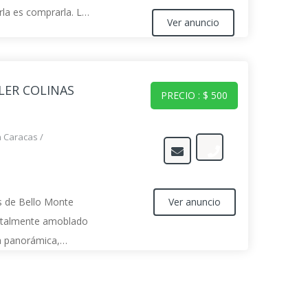
rla es comprarla. La
Ver anuncio
umentos están en
LER COLINAS
PRECIO : $ 500
n Caracas
/
Ver anuncio
s de Bello Monte
totalmente amoblado
ta panorámica,
vadora, secadora con
da, pisos de Mármol