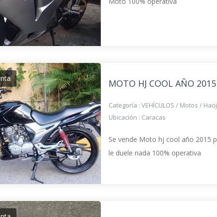
Moto 100% operativa
enta
MOTO HJ COOL AÑO 2015
Categoría :
VEHÍCULOS
/
Motos
/
Hao
Ubicación :
Caracas
Se vende Moto hj cool año 2015 p
le duele nada 100% operativa
enta