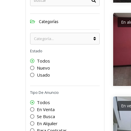
Categorías
En al
Estado
Todos
Nuevo
Usado
Tipo De Anuncio
Todos
En v
En Venta
Se Busca
En Alquiler
Para Contratar