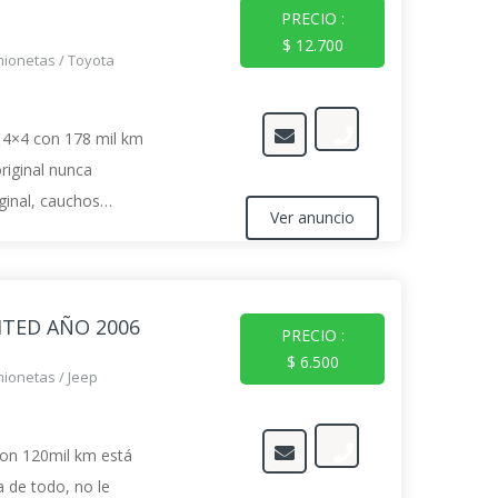
PRECIO :
$ 12.700
mionetas
/
Toyota
 4×4 con 178 mil km
original nunca
ginal, cauchos
Ver anuncio
ITED AÑO 2006
PRECIO :
$ 6.500
mionetas
/
Jeep
con 120mil km está
 de todo, no le