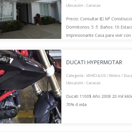
Ubicación :
Caracas
Precio: Consultar 💵 M² Construcci
Dormitorios: 5 🚿 Baños: 10 Estac
Impresionante Casa para vivir con 
su familia y disfrutar todas sus ár
amigos, es una casa acogedora, c
enta
DUCATI HYPERMOTAR
Categoría :
VEHÍCULOS
/
Motos
/
Duca
Ubicación :
Caracas
Ducati 1100$ Año 2008 20 mil kil
70% d vida