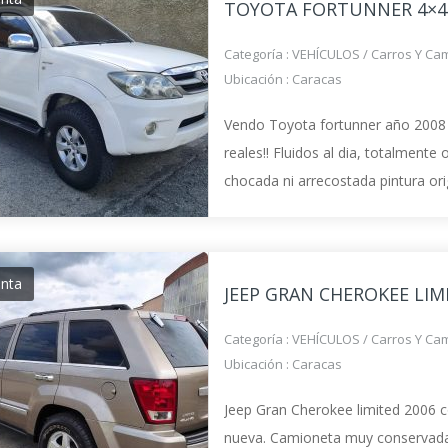
TOYOTA FORTUNNER 4×4
Categoría :
VEHÍCULOS
/
Carros Y Ca
Ubicación :
Caracas
Vendo Toyota fortunner año 2008
reales!! Fluidos al dia, totalmente 
chocada ni arrecostada pintura ori
bfgoodrich!! Precio de oportunidad
enta
JEEP GRAN CHEROKEE LIM
Categoría :
VEHÍCULOS
/
Carros Y Ca
Ubicación :
Caracas
Jeep Gran Cherokee limited 2006 
nueva. Camioneta muy conservada