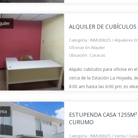
quiler
ALQUILER DE CUBÍCULOS
Categoría :
INMUEBLES
/
Alquileres E
Oficinas En Alquiler
Ubicación :
Caracas
Alquilo cubículos para oficina en e
cerca de la Estación La Hoyada, 
8:00 am hasta las 6:00 pm; es idea
administradores, contadores y qui
por Internet. Si tu deseo es indepe
enta
ESTUPENDA CASA 1255M²
CURUMO
Categoría :
INMUEBLES
/
Venta
/
Casa