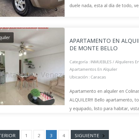
duele nada, esta al día de todo, ve
muestro en plaza Venezuela. Doc
regla.
quiler
APARTAMENTO EN ALQUI
DE MONTE BELLO
Categoría :
INMUEBLES
/
Alquileres E
Apartamentos En Alquiler
Ubicación :
Caracas
Apartamento en alquiler en Colina
ALQUILER!!! Bello apartamento, 
y equipado, listo para habitar, vis
iluminado, ventilado, muebles, la
poco uso, moderna cocina equipa
y
ERIOR
1
2
3
4
SIGUIENTE