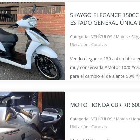
enta
SKAYGO ELEGANCE 150CC
ESTADO GENERAL ÚNICA
Categoría :
VEHÍCULOS
/
Motos
/
Sky
Ubicación :
Caracas
Vendo elegance 150 automática e
muy conservada *Motor 10/0 *cau
para el cambio el de alante 50% *lu
día *Correa y ruleta nueva
enta
MOTO HONDA CBR RR 60
Categoría :
VEHÍCULOS
/
Motos
/
Hon
Ubicación :
Caracas