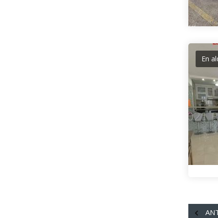
En al
ANT