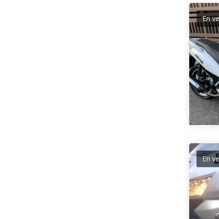
En v
En v