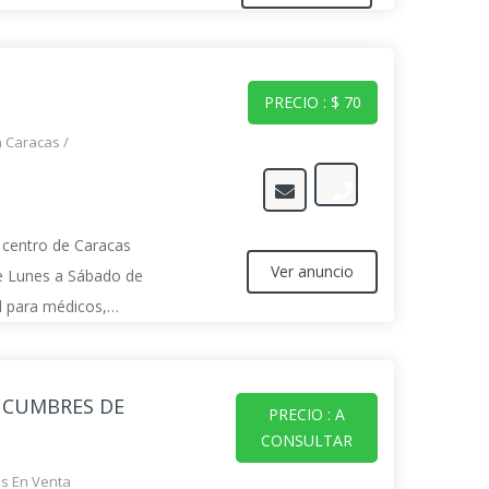
PRECIO : $ 70
n Caracas
/
l centro de Caracas
Ver anuncio
de Lunes a Sábado de
l para médicos,
enes realizan ventas
ndizarte
 CUMBRES DE
PRECIO : A
CONSULTAR
s En Venta