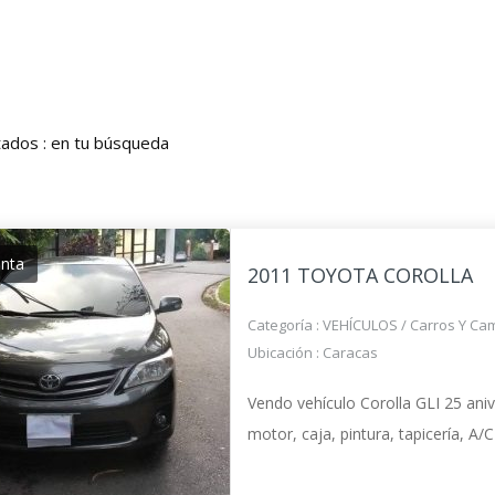
tados :
en tu búsqueda
enta
2011 TOYOTA COROLLA
Categoría :
VEHÍCULOS
/
Carros Y Ca
Ubicación :
Caracas
Vendo vehículo Corolla GLI 25 ani
motor, caja, pintura, tapicería, A/