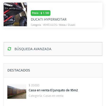
En venta
Precio : $ 1.100
DUCATI HYPERMOTAR
Categoría :
VEHÍCULOS
/
Motos
/
Ducati
BÚSQUEDA AVANZADA
DESTACADOS
$ 35000
Casa en venta El Junquito de 95m2
Categoría:
Casas en venta