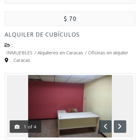
$ 70
ALQUILER DE CUBÍCULOS
:
INMUEBLES
/
Alquileres en Caracas
/
Oficinas en alquiler
:
Caracas
1
of
4
Anterior
Siguient