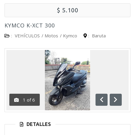
$ 5.100
KYMCO K-XCT 300
:
VEHÍCULOS
/
Motos
/
Kymco
:
Baruta
1
of
6
Anterior
Siguient
DETALLES