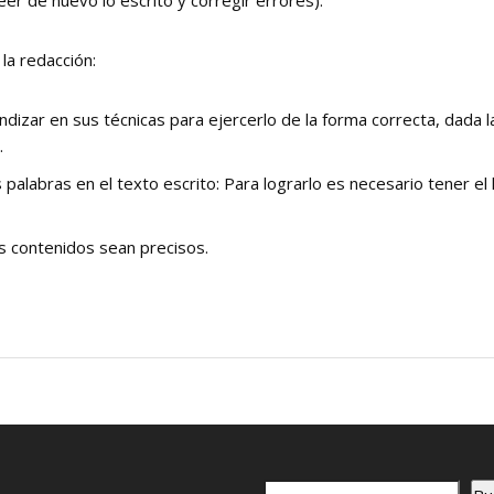
er de nuevo lo escrito y corregir errores).
la redacción:
dizar en sus técnicas para ejercerlo de la forma correcta, dada l
.
alabras en el texto escrito: Para lograrlo es necesario tener el 
os contenidos sean precisos.
B
o