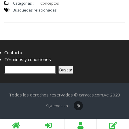
Categorías :
Conceptos
Búsquedas relacionadas :
Contacto
Términos y condiciones
B
Buscar
u
s
c
Todos los derechos reservados © caracas.com.ve 2023
a
r
Síguenos en :