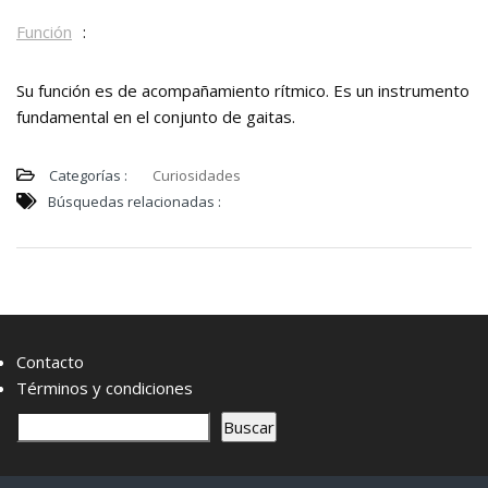
Función
:
Su función es de acompañamiento rítmico. Es un instrumento
fundamental en el conjunto de gaitas.
Categorías :
Curiosidades
Búsquedas relacionadas :
Contacto
Términos y condiciones
B
Buscar
u
s