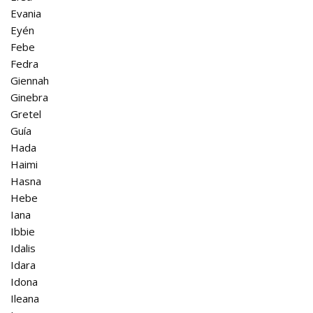
Evania
Eyén
Febe
Fedra
Giennah
Ginebra
Gretel
Guía
Hada
Haimi
Hasna
Hebe
Iana
Ibbie
Idalis
Idara
Idona
Ileana