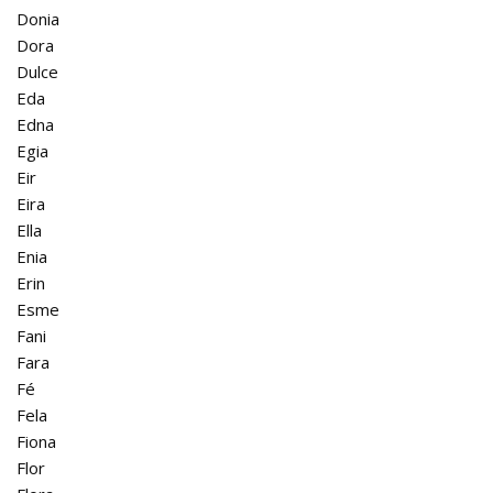
Donia
Dora
Dulce
Eda
Edna
Egia
Eir
Eira
Ella
Enia
Erin
Esme
Fani
Fara
Fé
Fela
Fiona
Flor