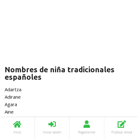
Nombres de niña tradicionales
españoles
Adartza
Adirane
Agara
Aine
Alaia
Albane
Inicio
Iniciar sesión
Registrarme
Publicar ahora
Aldara