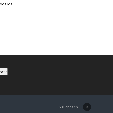
odos los
scar
Síguenos en :