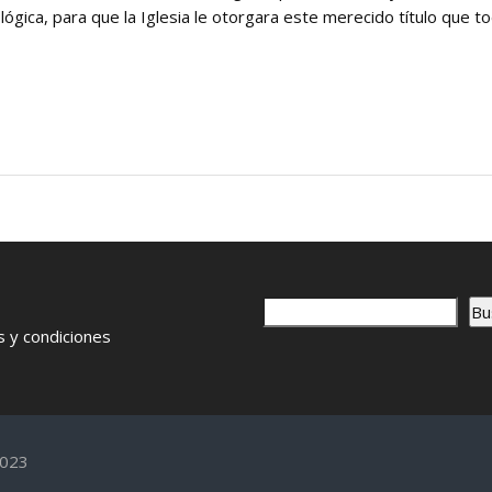
ógica, para que la Iglesia le otorgara este merecido título que t
B
o
Bu
u
 y condiciones
s
c
a
r
2023