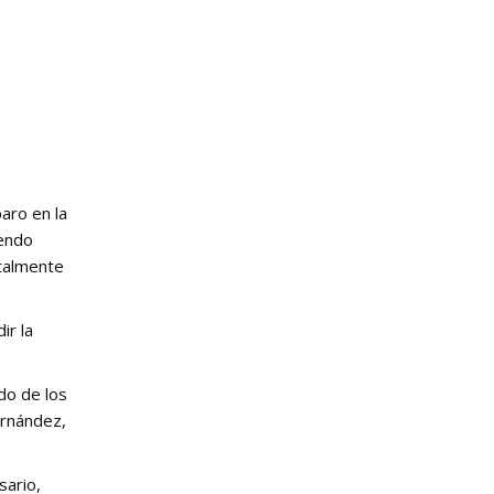
paro en la
iendo
otalmente
ir la
do de los
ernández,
sario,