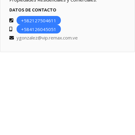
DATOS DE CONTACTO
+582127504611
+584126045051
ygonzalez@vip.remax.com.ve