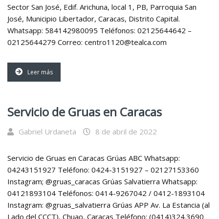
Sector San José, Edif. Arichuna, local 1, PB, Parroquia San
José, Municipio Libertador, Caracas, Distrito Capital.
Whatsapp: 584142980095 Teléfonos: 02125644642 –
02125644279 Correo: centro1120@tealca.com
Leer más
Servicio de Gruas en Caracas
Gabriel Urdaneta
8 de abril de 2022
Servicio de Gruas en Caracas Grúas ABC Whatsapp:
04243151927 Teléfono: 0424-3151927 – 02127153360
Instagram; @gruas_caracas Grúas Salvatierra Whatsapp:
04121893104 Teléfonos: 0414-9267042 / 0412-1893104
Instagram: @gruas_salvatierra Grúas APP Av. La Estancia (al
Lado del CCCT), Chuao, Caracas Teléfono: (0414)324.3690