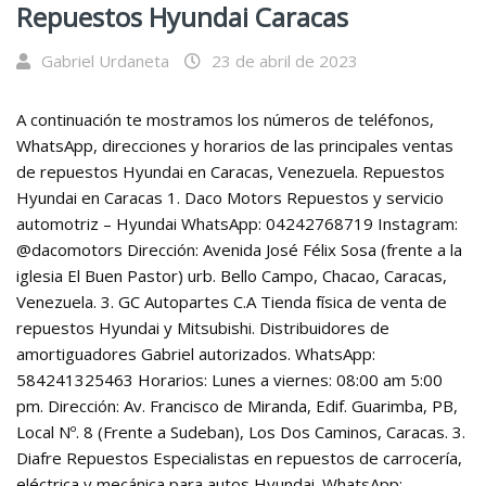
Repuestos Hyundai Caracas
Gabriel Urdaneta
23 de abril de 2023
A continuación te mostramos los números de teléfonos,
WhatsApp, direcciones y horarios de las principales ventas
de repuestos Hyundai en Caracas, Venezuela. Repuestos
Hyundai en Caracas 1. Daco Motors Repuestos y servicio
automotriz – Hyundai WhatsApp: 04242768719 Instagram:
@dacomotors Dirección: Avenida José Félix Sosa (frente a la
iglesia El Buen Pastor) urb. Bello Campo, Chacao, Caracas,
Venezuela. 3. GC Autopartes C.A Tienda física de venta de
repuestos Hyundai y Mitsubishi. Distribuidores de
amortiguadores Gabriel autorizados. WhatsApp:
584241325463 Horarios: Lunes a viernes: 08:00 am 5:00
pm. Dirección: Av. Francisco de Miranda, Edif. Guarimba, PB,
Local Nº. 8 (Frente a Sudeban), Los Dos Caminos, Caracas. 3.
Diafre Repuestos Especialistas en repuestos de carrocería,
eléctrica y mecánica para autos Hyundai. WhatsApp: