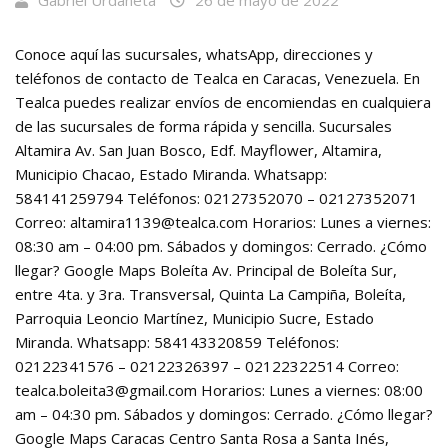
Gabriel Urdaneta
26 de mayo de 2022
Conoce aquí las sucursales, whatsApp, direcciones y
teléfonos de contacto de Tealca en Caracas, Venezuela. En
Tealca puedes realizar envíos de encomiendas en cualquiera
de las sucursales de forma rápida y sencilla. Sucursales
Altamira Av. San Juan Bosco, Edf. Mayflower, Altamira,
Municipio Chacao, Estado Miranda. Whatsapp:
584141259794 Teléfonos: 02127352070 – 02127352071
Correo: altamira1139@tealca.com Horarios: Lunes a viernes:
08:30 am – 04:00 pm. Sábados y domingos: Cerrado. ¿Cómo
llegar? Google Maps Boleíta Av. Principal de Boleíta Sur,
entre 4ta. y 3ra. Transversal, Quinta La Campiña, Boleíta,
Parroquia Leoncio Martínez, Municipio Sucre, Estado
Miranda. Whatsapp: 584143320859 Teléfonos:
02122341576 – 02122326397 – 02122322514 Correo:
tealca.boleita3@gmail.com Horarios: Lunes a viernes: 08:00
am – 04:30 pm. Sábados y domingos: Cerrado. ¿Cómo llegar?
Google Maps Caracas Centro Santa Rosa a Santa Inés,