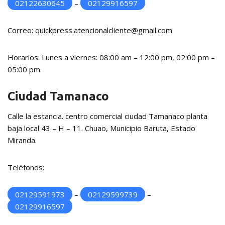
02122630645
–
02129916597
Correo: quickpress.atencionalcliente@gmail.com
Horarios: Lunes a viernes: 08:00 am – 12:00 pm, 02:00 pm –
05:00 pm.
Ciudad Tamanaco
Calle la estancia. centro comercial ciudad Tamanaco planta
baja local 43 – H – 11. Chuao, Municipio Baruta, Estado
Miranda.
Teléfonos:
02129591973
–
02129599739
–
02129916597