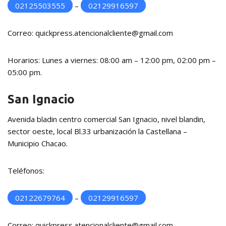
02125503555
–
02129916597
Correo: quickpress.atencionalcliente@gmail.com
Horarios: Lunes a viernes: 08:00 am – 12:00 pm, 02:00 pm –
05:00 pm.
San Ignacio
Avenida bladin centro comercial San Ignacio, nivel blandin,
sector oeste, local Bl.33 urbanización la Castellana –
Municipio Chacao.
Teléfonos:
02122679764
–
02129916597
Correo: quickpress.atencionalcliente@gmail.com