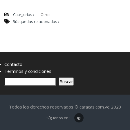
Categorías :
Otros
Búsquedas relacionadas :
Contacto
Términos y condiciones
B
Buscar
u
s
c
Todos los derechos reservados © caracas.com.ve 2023
a
r
Síguenos en :