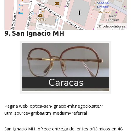
, ©
colaboradores
9. San Ignacio MH
Pagina web: optica-san-ignacio-mh.negocio.site/?
utm_source=gmb&utm_medium=referral
San Ignacio MH, ofrece entrega de lentes oftálmicos en 48