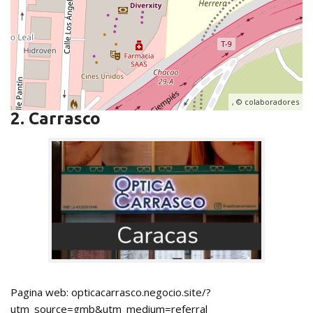
, ©
colaboradores
2. Carrasco
Pagina web: opticacarrasco.negocio.site/?
utm_source=gmb&utm_medium=referral