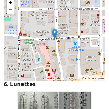
+
−
, ©
colaboradores
6. Lunettes