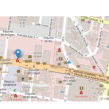
, ©
col