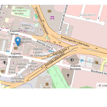
, ©
col