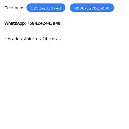
Teléfonos:
0212-2636740
–
0800-327628636
.
WhatsApp:
+584242443848
Horarios: Abiertos 24 Horas.