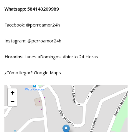
Whatsapp:
584140209989
Facebook:
@perroamor24h
Instagram:
@perroamor24h
Horarios:
Lunes aDomingos: Abierto 24 Horas.
¿Cómo llegar?
Google Maps
+
−