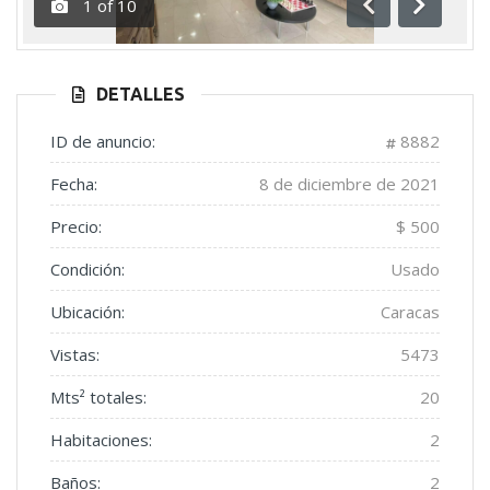
1
of
10
Anterior
Siguient
DETALLES
ID de anuncio:
8882
Fecha:
8 de diciembre de 2021
Precio:
$ 500
Condición:
Usado
Ubicación:
Caracas
Vistas:
5473
Mts² totales:
20
Habitaciones:
2
Baños:
2