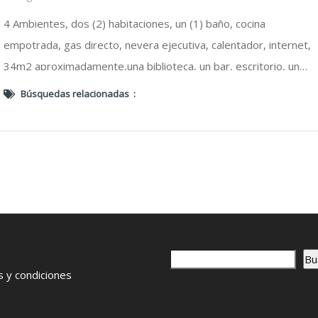
4 Ambientes, dos (2) habitaciones, un (1) baño, cocina
empotrada, gas directo, nevera ejecutiva, calentador, internet,
34m2 aproximadamente,una biblioteca, un bar, escritorio, una
silla ergonómica, una mesa de vidrio, dos (2) sillas de hierro,
Búsquedas relacionadas :
dos (2) closet
B
o
Bu
u
 y condiciones
s
c