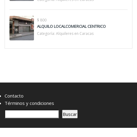
$ 800
ALQUILO LOCALCOMERCIAL CENTRICO
Categoría:
Alquileres en Caracas
Contacto
Términos y condiciones
B
Buscar
u
s
c