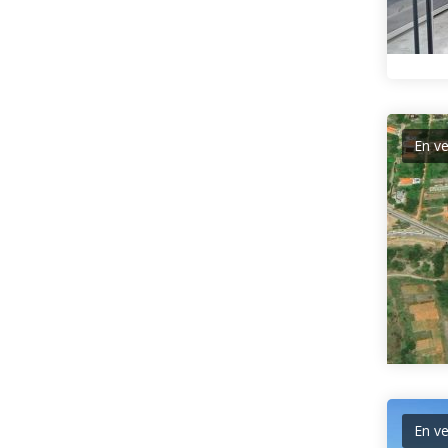
En v
En v