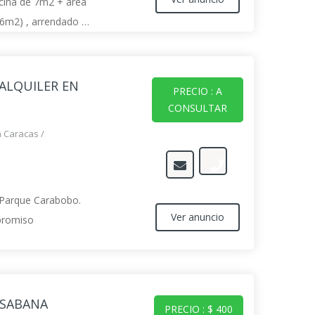
icina de 7m2 + área
16m2) , arrendado en
 + área común de
rendado en 1
ALQUILER EN
PRECIO : A
CONSULTAR
n Caracas
/
n Parque Carabobo.
Ver anuncio
promiso
 SABANA
PRECIO : $ 400