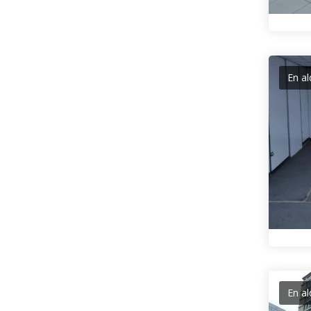
En al
En al