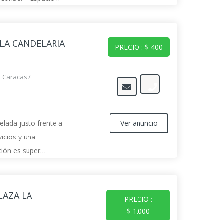
be traer su cocina. –
 LA CANDELARIA
PRECIO : $ 400
n Caracas
/
Ver anuncio
elada justo frente a
vicios y una
ción es súper
!!! Mts²: 55mts² 2
ño área kiniche
LAZA LA
PRECIO :
$ 1.000