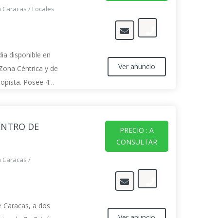
n Caracas
/
Locales
ia disponible en
Ver anuncio
 Zona Céntrica y de
utopista. Posee 4
striadas, 1 baño, 2
 y 110v.
ENTRO DE
PRECIO : A
CONSULTAR
n Caracas
/
de Caracas, a dos
Ver anuncio