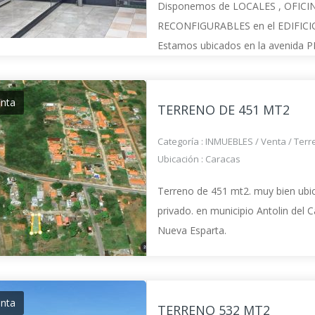
Disponemos de LOCALES , OFICIN
RECONFIGURABLES en el EDIFICIO q
Estamos ubicados en la avenida PR
a 70 mts aprox de la bomba PDV del
misma acera de la BOMBA subiendo
enta
supermercado ACUAR
TERRENO DE 451 MT2
Categoría :
INMUEBLES
/
Venta
/
Terr
Ubicación :
Caracas
Terreno de 451 mt2. muy bien ubic
privado. en municipio Antolin del
Nueva Esparta.
enta
TERRENO 532 MT2