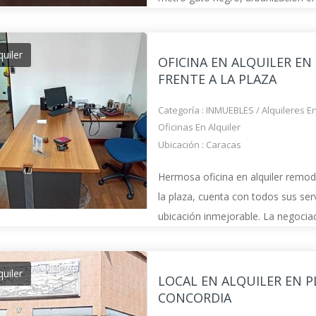
para lavar. – Derecho a cocinar, de
Baño compartido –
quiler
OFICINA EN ALQUILER EN
FRENTE A LA PLAZA
Categoría :
INMUEBLES
/
Alquileres E
Oficinas En Alquiler
Ubicación :
Caracas
Hermosa oficina en alquiler remod
la plaza, cuenta con todos sus ser
ubicación inmejorable. La negocia
flexible!! Los pagos son mes a mes
cubículos y 1 oficina principal 1 ba
quiler
LOCAL EN ALQUILER EN P
CONCORDIA