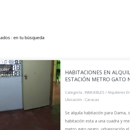
tados :
en tu búsqueda
quiler
HABITACIONES EN ALQUI
ESTACIÓN METRO GATO 
Categoría :
INMUEBLES
/
Alquileres E
Ubicación :
Caracas
Se alquila habitación para Dama, o
habitación esta a una cuadra y med
metro gato negro, urbanización el 