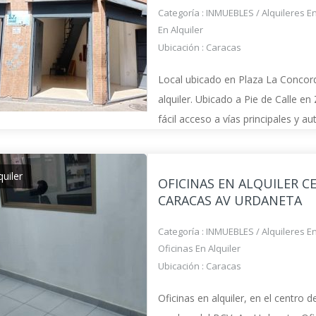
Categoría :
INMUEBLES
/
Alquileres E
En Alquiler
Ubicación :
Caracas
Local ubicado en Plaza La Concord
alquiler. Ubicado a Pie de Calle en
fácil acceso a vías principales y a
entradas con puertas de laminas e
líneas Cantv con Internet, luz 220v
quiler
OFICINAS EN ALQUILER C
CARACAS AV URDANETA
Categoría :
INMUEBLES
/
Alquileres E
Oficinas En Alquiler
Ubicación :
Caracas
Oficinas en alquiler, en el centro 