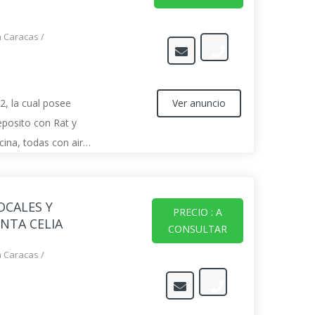
n Caracas
/
Ver anuncio
2, la cual posee
eposito con Rat y
cina, todas con aire
telefónicas con
 de SimpleTV
OCALES Y
PRECIO : A
INTA CELIA
CONSULTAR
n Caracas
/