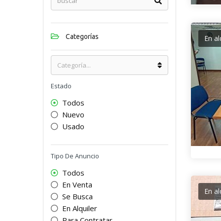
Categorías
En al
Estado
Todos
Nuevo
Usado
Tipo De Anuncio
Todos
En Venta
En al
Se Busca
En Alquiler
Para Contratar