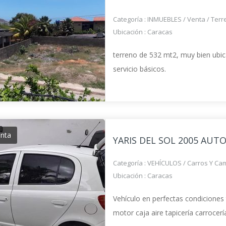
Categoría :
INMUEBLES
/
Venta
/
Terr
Ubicación :
Caracas
terreno de 532 mt2, muy bien ubica
servicio básicos.
enta
YARIS DEL SOL 2005 AUT
Categoría :
VEHÍCULOS
/
Carros Y Ca
Ubicación :
Caracas
Vehículo en perfectas condiciones
motor caja aire tapicería carrocerí