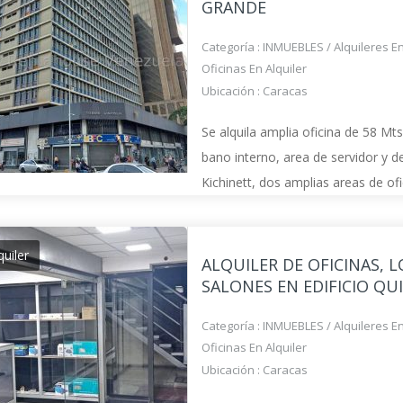
GRANDE
Categoría :
INMUEBLES
/
Alquileres E
Oficinas En Alquiler
Ubicación :
Caracas
Se alquila amplia oficina de 58 Mts
bano interno, area de servidor y d
Kichinett, dos amplias areas de ofi
acondicionado individual, 2 líneas 
internet ABA y Television satelital
quiler
ALQUILER DE OFICINAS, L
SALONES EN EDIFICIO QU
Categoría :
INMUEBLES
/
Alquileres E
Oficinas En Alquiler
Ubicación :
Caracas