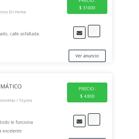
PRECIO :
$ 31000
enos En Venta
do, calle asfaltada.
Ver anuncio
OMÁTICO
PRECIO :
$ 4.800
mionetas
/
Toyota
 todo le funciona
a excelente