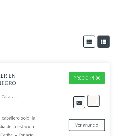
LER EN
PRECIO : $ 80
NEGRO
n Caracas
 caballero solo, la
Ver anuncio
ia de la estación
Caribe. – Espacio