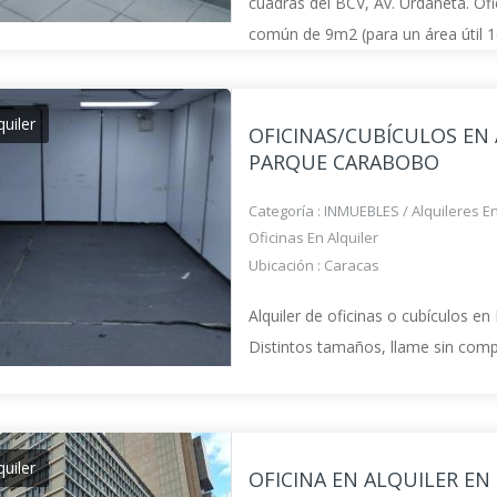
cuadras del BCV, Av. Urdaneta. Of
común de 9m2 (para un área útil 
130$ mensuales. Oficina de 10m2
9m2 (para un área útil 19m2) , ar
quiler
OFICINAS/CUBÍCULOS EN 
PARQUE CARABOBO
Categoría :
INMUEBLES
/
Alquileres E
Oficinas En Alquiler
Ubicación :
Caracas
Alquiler de oficinas o cubículos e
Distintos tamaños, llame sin com
quiler
OFICINA EN ALQUILER EN