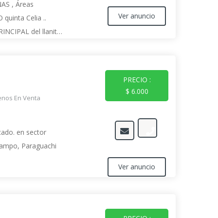
AS , Áreas
Ver anuncio
uinta Celia ..
INCIPAL del llanito,
 llanito, por la
, al frente del
PRECIO :
$ 6.000
enos En Venta
ado. en sector
 Campo, Paraguachi
Ver anuncio