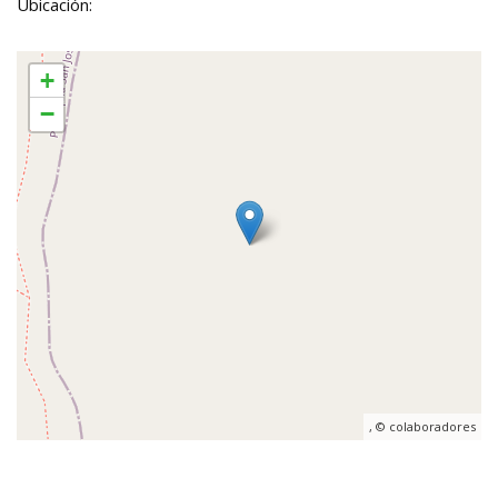
Ubicación:
+
−
, ©
colaboradores