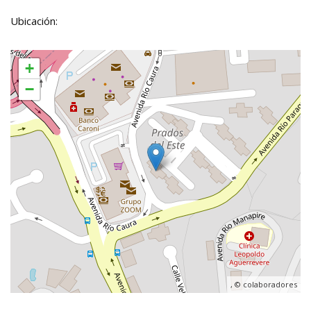
Ubicación:
+
−
, ©
colaboradores