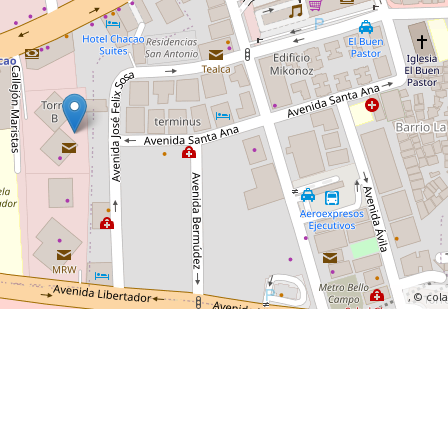
, ©
col