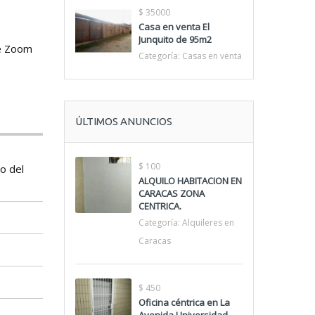
$ 35000
Casa en venta El
Junquito de 95m2
de Zoom
Categoría:
Casas en venta
ÚLTIMOS ANUNCIOS
$ 100
do del
ALQUILO HABITACION EN
CARACAS ZONA
CENTRICA.
Categoría:
Alquileres en
Caracas
$ 450
Oficina céntrica en La