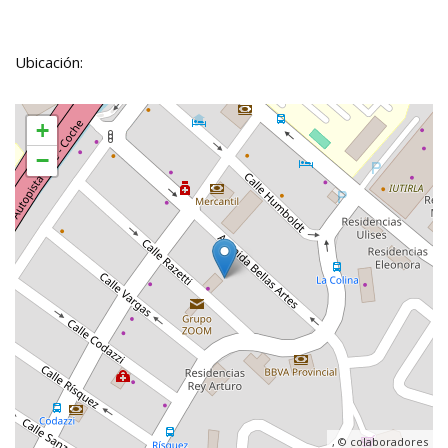
Ubicación:
+
−
, ©
colaboradores