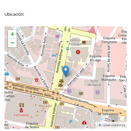
Ubicación:
+
−
, ©
colaboradores