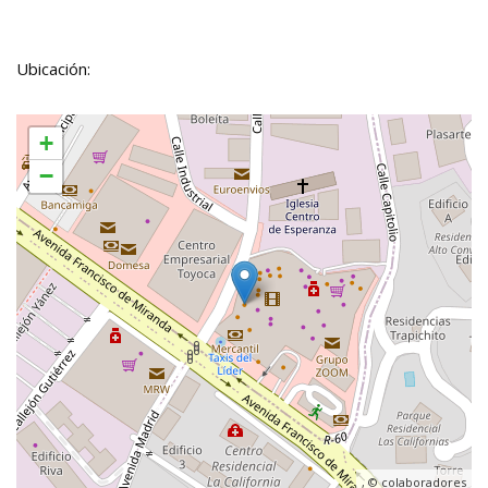
Ubicación:
+
−
, ©
colaboradores