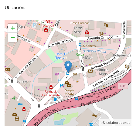
Ubicación:
+
−
, ©
colaboradores