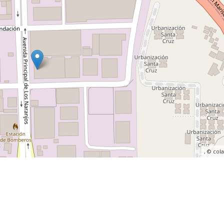
, ©
col