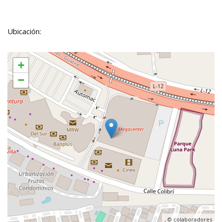
Ubicación:
+
−
, ©
colaboradores