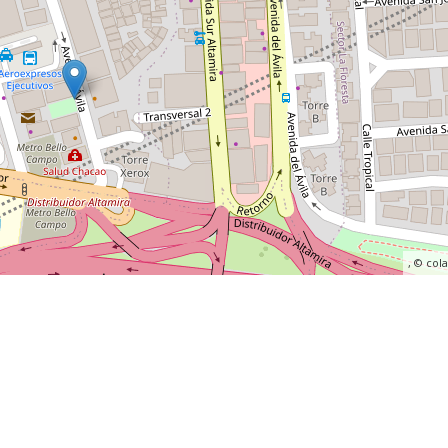
, ©
col