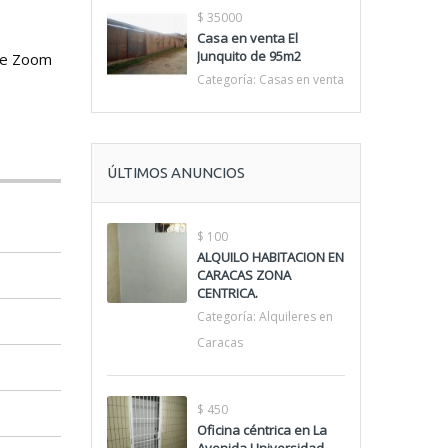
$ 35000
Casa en venta El
Junquito de 95m2
 de Zoom
Categoría:
Casas en venta
ÚLTIMOS ANUNCIOS
$ 100
ALQUILO HABITACION EN
CARACAS ZONA
CENTRICA.
Categoría:
Alquileres en
Caracas
$ 450
Oficina céntrica en La