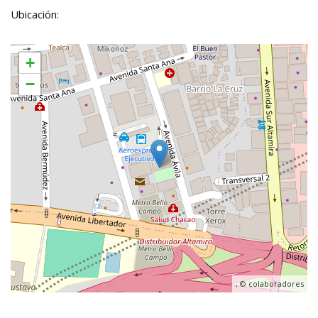
Ubicación:
+
−
, ©
colaboradores