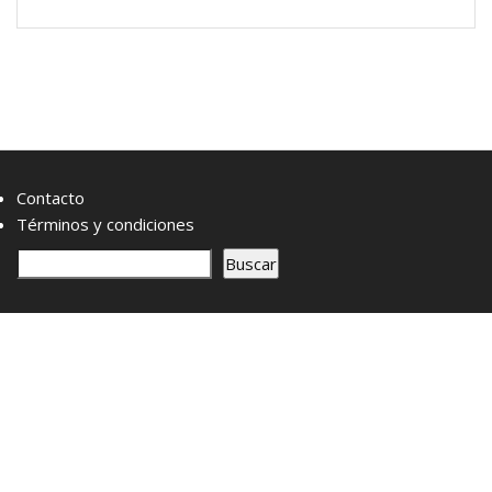
Contacto
Términos y condiciones
B
Buscar
u
s
c
a
r