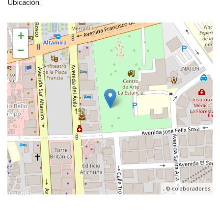
Ubicación:
+
−
, ©
colaboradores