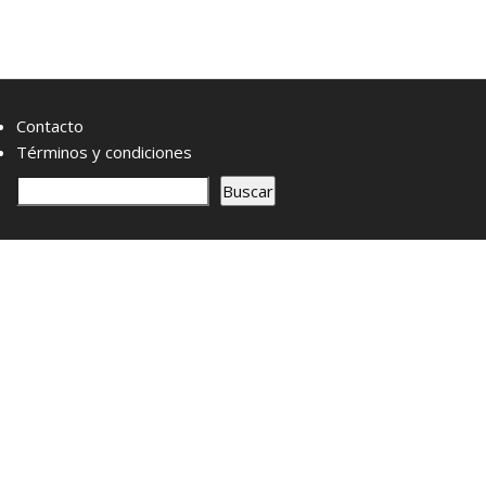
Contacto
Términos y condiciones
B
Buscar
u
s
c
a
r