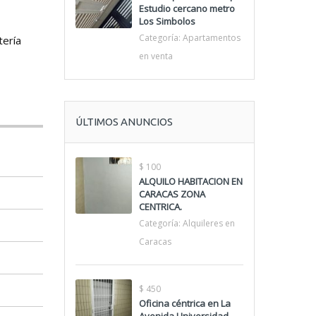
Estudio cercano metro
Los Simbolos
Categoría:
Apartamentos
tería
en venta
ÚLTIMOS ANUNCIOS
$ 100
ALQUILO HABITACION EN
CARACAS ZONA
CENTRICA.
Categoría:
Alquileres en
Caracas
$ 450
Oficina céntrica en La