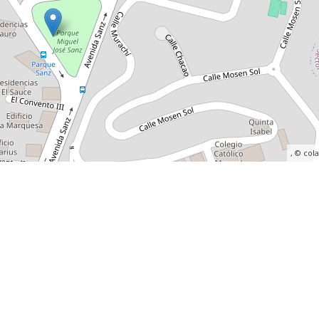
, ©
col