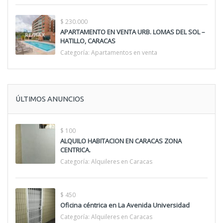
$ 230.000
APARTAMENTO EN VENTA URB. LOMAS DEL SOL –
HATILLO, CARACAS
Categoría:
Apartamentos en venta
ÚLTIMOS ANUNCIOS
$ 100
ALQUILO HABITACION EN CARACAS ZONA
CENTRICA.
Categoría:
Alquileres en Caracas
$ 450
Oficina céntrica en La Avenida Universidad
Categoría:
Alquileres en Caracas