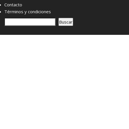
Contacto
Términos y condiciones
B
Buscar
u
s
c
a
r