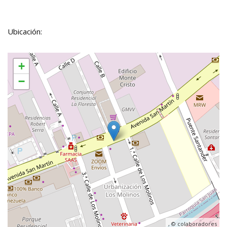
Ubicación:
+
−
, ©
colaboradores