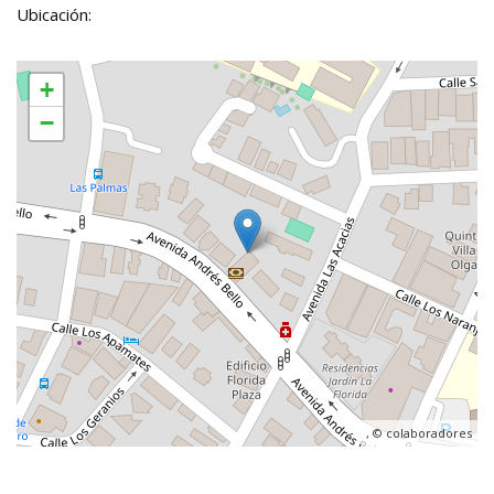
Ubicación:
+
−
, ©
colaboradores