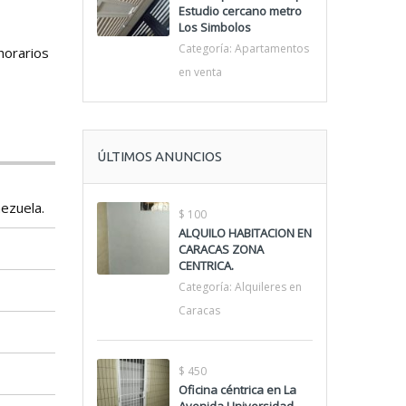
Estudio cercano metro
Los Simbolos
Categoría:
Apartamentos
 horarios
en venta
ÚLTIMOS ANUNCIOS
nezuela.
$ 100
ALQUILO HABITACION EN
CARACAS ZONA
CENTRICA.
Categoría:
Alquileres en
Caracas
$ 450
Oficina céntrica en La