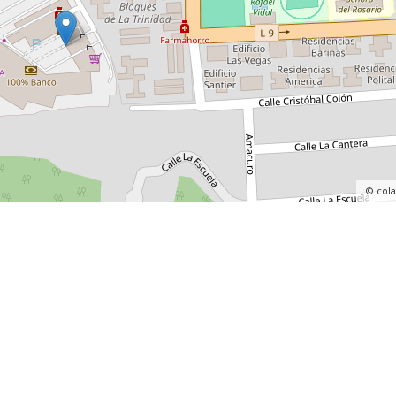
, ©
col