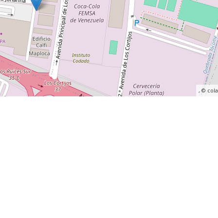
, ©
col