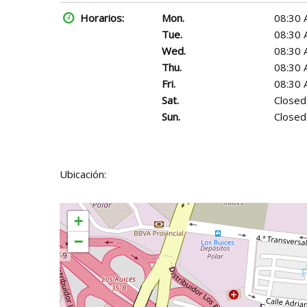
Horarios:
Mon.
08:30 
Tue.
08:30 
Wed.
08:30 
Thu.
08:30 
Fri.
08:30 
Sat.
Closed
Sun.
Closed
Ubicación:
+
−