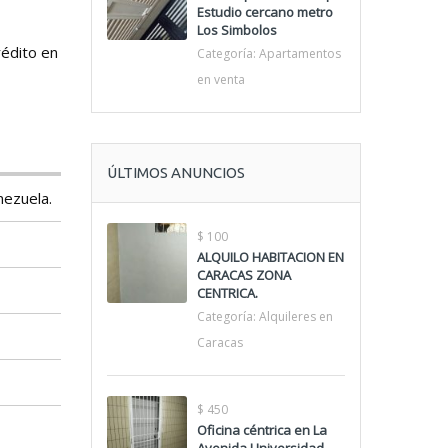
Estudio cercano metro
Los Simbolos
rédito en
Categoría:
Apartamentos
en venta
ÚLTIMOS ANUNCIOS
nezuela.
$ 100
ALQUILO HABITACION EN
CARACAS ZONA
CENTRICA.
Categoría:
Alquileres en
Caracas
$ 450
Oficina céntrica en La