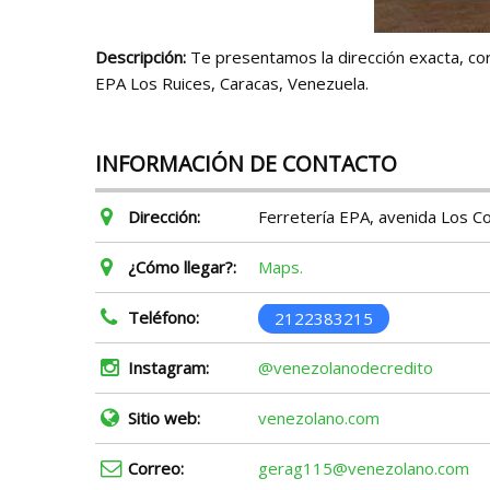
Descripción:
Te presentamos la dirección exacta, cor
EPA Los Ruices, Caracas, Venezuela.
INFORMACIÓN DE CONTACTO
Dirección:
Ferretería EPA, avenida Los Cor
¿Cómo llegar?:
Maps.
Teléfono:
2122383215
Instagram:
@venezolanodecredito
Sitio web:
venezolano.com
Correo:
gerag115@venezolano.com