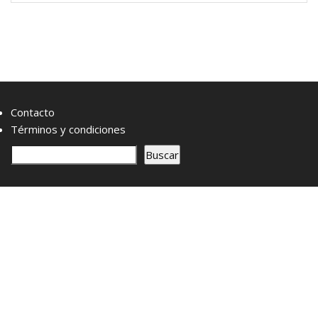
Contacto
Términos y condiciones
B
Buscar
u
s
c
a
r