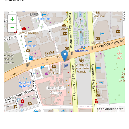
+
−
, ©
colaboradores