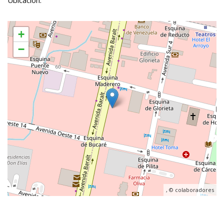
Ubicación:
+
−
, ©
colaboradores