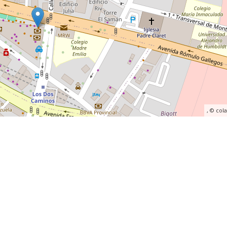
, ©
col