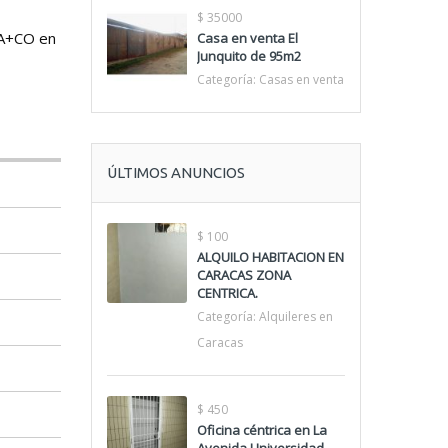
$ 35000
 DA+CO en
Casa en venta El
Junquito de 95m2
Categoría:
Casas en venta
ÚLTIMOS ANUNCIOS
$ 100
ALQUILO HABITACION EN
CARACAS ZONA
CENTRICA.
Categoría:
Alquileres en
Caracas
$ 450
Oficina céntrica en La