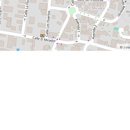
, ©
col