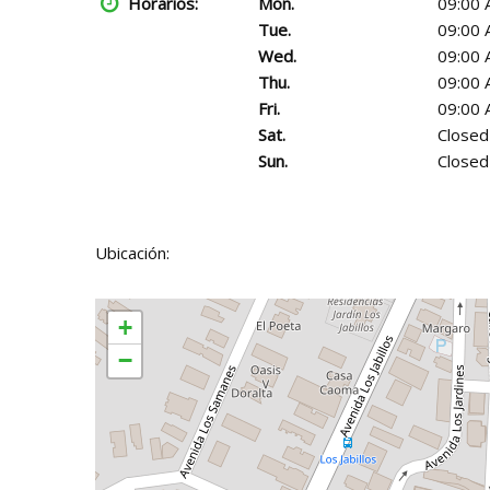
Horarios:
Mon.
09:00 
Tue.
09:00 
Wed.
09:00 
Thu.
09:00 
Fri.
09:00 
Sat.
Closed
Sun.
Closed
Ubicación:
+
−