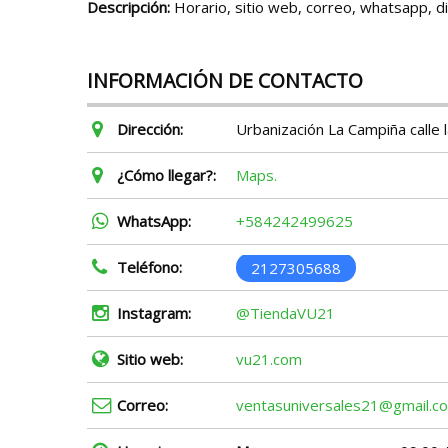
Descripción:
Horario, sitio web, correo, whatsapp, d
INFORMACIÓN DE CONTACTO
Dirección:
Urbanización La Campiña calle l
¿Cómo llegar?:
Maps.
WhatsApp:
+584242499625
Teléfono:
2127305688
Instagram:
@TiendaVU21
Sitio web:
vu21.com
Correo:
ventasuniversales21@gmail.c